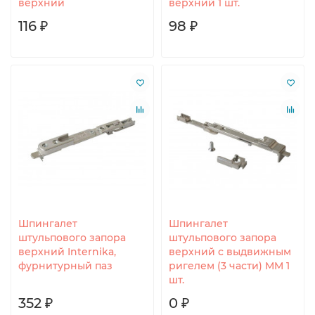
верхний
верхний 1 шт.
116 ₽
98 ₽
Шпингалет
Шпингалет
штульпового запора
штульпового запора
верхний Internika,
верхний с выдвижным
фурнитурный паз
ригелем (3 части) MM 1
шт.
352 ₽
0 ₽