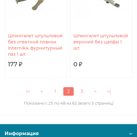
Шпингалет штульповой
Шпингалет штульповой
без ответной планки
верхний без цапфы 1
Internika, фурнитурный
шт.
паз 1 шт.
177 ₽
0 ₽
|<
<
1
2
3
>
>|
Показано с 25 по 48 из 62 (всего 3 страниц)
Информация