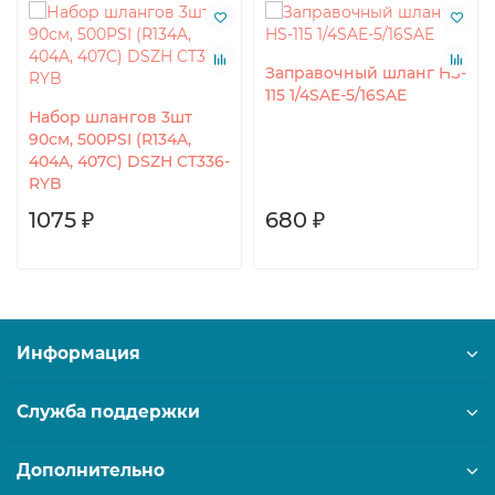
Заправочный шланг HS-
115 1/4SAE-5/16SAE
Набор шлангов 3шт
90см, 500PSI (R134A,
404A, 407C) DSZH CT336-
RYB
1075 ₽
680 ₽
Информация
Служба поддержки
Дополнительно