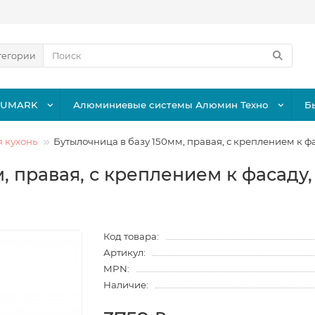
тегории
LUMARK
Алюминиевые системы Алюмин Техно
Б
я кухонь
Бутылочница в базу 150мм, правая, с креплением к ф
м, правая, с креплением к фасад
Код товара:
Артикул:
MPN:
Наличие: