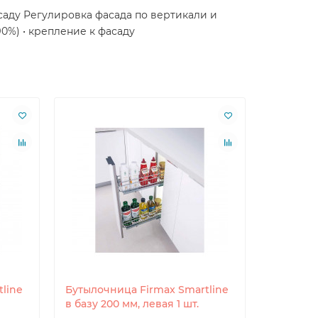
саду Регулировка фасада по вертикали и
90%) • крепление к фасаду
line
Бутылочница Firmax Smartline
Бутылочн
в базу 200 мм, левая 1 шт.
в базу 20