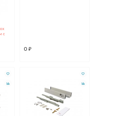
ox
м с
0 ₽