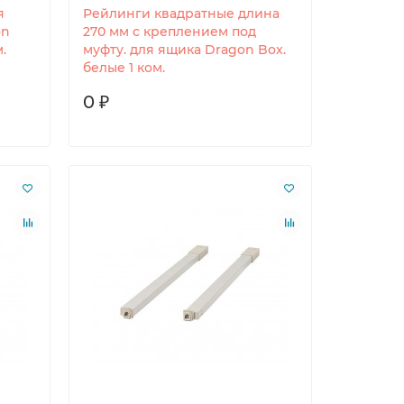
я
Рейлинги квадратные длина
on
270 мм c креплением под
.
муфту. для ящика Dragon Box.
белые 1 ком.
0 ₽