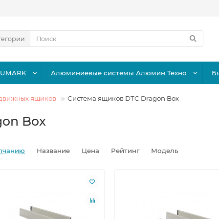
тегории
LUMARK
Алюминиевые системы Алюмин Техно
Б
движных ящиков
Система ящиков DTC Dragon Box
gon Box
лчанию
Название
Цена
Рейтинг
Модель