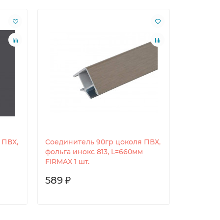
 ПВХ,
Соединитель 90гр цоколя ПВХ,
Цоколь 
фольга инокс 813, L=660мм
алюмини
FIRMAX 1 шт.
FIRMAX 1
589 ₽
1420 ₽