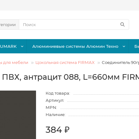
тегории
LUMARK
Алюминиевые системы Алюмин Техно
Б
ы для мебели
Цокольная система FIRMAX
Соединитель 90гр
ПВХ, антрацит 088, L=660мм FIRM
Код товара:
Артикул:
MPN:
Наличие:
384 ₽