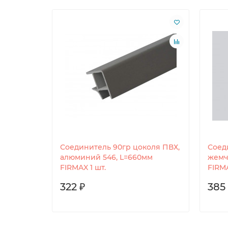
 фольга
Соединитель 90гр цоколя ПВХ,
Соед
H=100мм
алюминий 546, L=660мм
жемч
FIRMAX 1 шт.
FIRMA
322 ₽
385