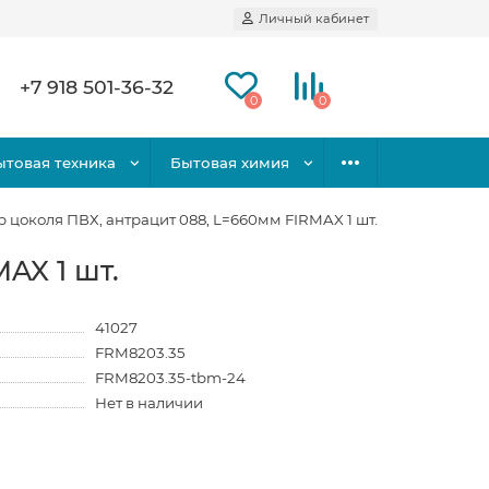
Личный кабинет
+7 918 501-36-32
0
0
ытовая техника
Бытовая химия
 цоколя ПВХ, антрацит 088, L=660мм FIRMAX 1 шт.
AX 1 шт.
41027
FRM8203.35
FRM8203.35-tbm-24
Нет в наличии