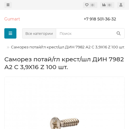
0
0
Gumart
+7 918 501-36-32
Все категории
зы
Саморез потай/гл крест/шл ДИН 7982 А2 C 3,9X16 Z 100 шт.
Саморез потай/гл крест/шл ДИН 7982
А2 C 3,9X16 Z 100 шт.