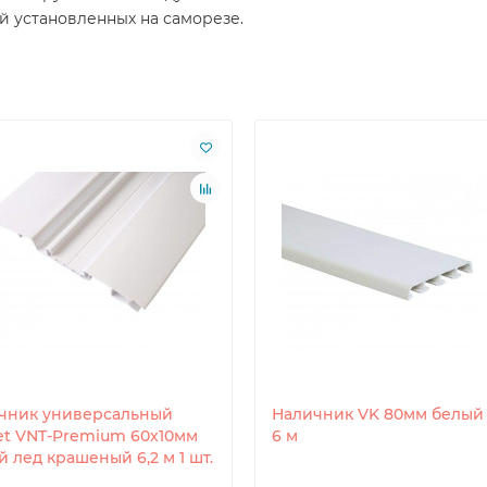
й установленных на саморезе.
чник универсальный
Наличник VK 80мм белый 
et VNT-Premium 60х10мм
6 м
 лед крашеный 6,2 м 1 шт.