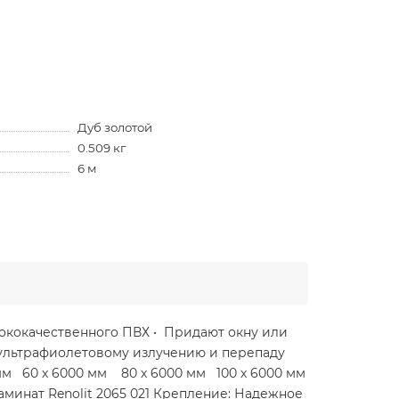
Дуб золотой
0.509 кг
6 м
сококачественного ПВХ • Придают окну или
 ультрафиолетовому излучению и перепаду
мм 60 х 6000 мм 80 х 6000 мм 100 х 6000 мм
аминат Renolit 2065 021 Крепление: Надежное