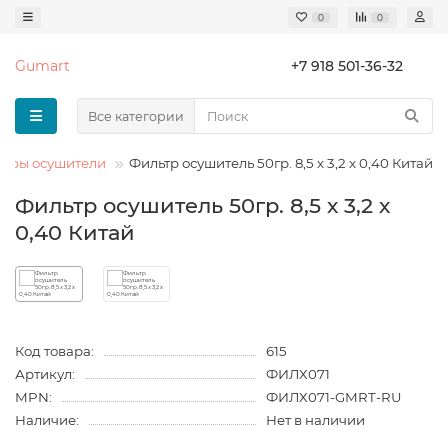
0
0
Gumart
+7 918 501-36-32
Все категории
ьтры осушители
Фильтр осушитель 50гр. 8,5 х 3,2 х 0,40 Китай
Фильтр осушитель 50гр. 8,5 х 3,2 х
0,40 Китай
Код товара:
615
Артикул:
ФИЛХ071
MPN:
ФИЛХ071-GMRT-RU
Наличие:
Нет в наличии