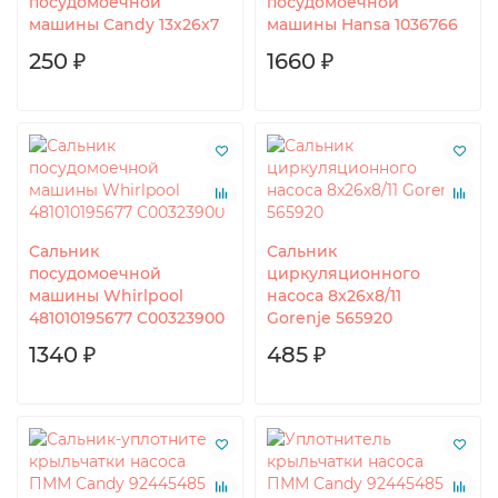
посудомоечной
посудомоечной
машины Candy 13x26x7
машины Hansa 1036766
250 ₽
1660 ₽
Сальник
Сальник
посудомоечной
циркуляционного
машины Whirlpool
насоса 8x26x8/11
481010195677 C00323900
Gorenje 565920
1340 ₽
485 ₽