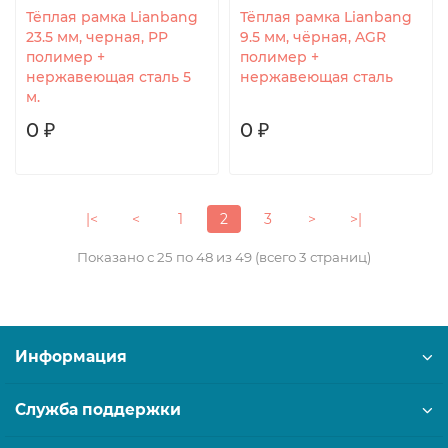
Тёплая рамка Lianbang
Тёплая рамка Lianbang
23.5 мм, черная, PP
9.5 мм, чёрная, AGR
полимер +
полимер +
нержавеющая сталь 5
нержавеющая сталь
м.
0 ₽
0 ₽
|<
<
1
2
3
>
>|
Показано с 25 по 48 из 49 (всего 3 страниц)
Информация
Служба поддержки