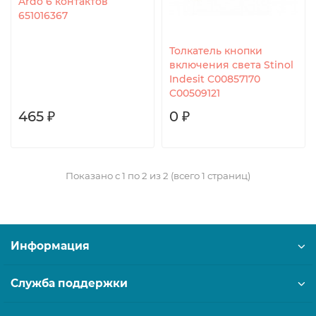
Ardo 6 контактов
651016367
Толкатель кнопки
включения света Stinol
Indesit C00857170
C00509121
465 ₽
0 ₽
Показано с 1 по 2 из 2 (всего 1 страниц)
Информация
Служба поддержки